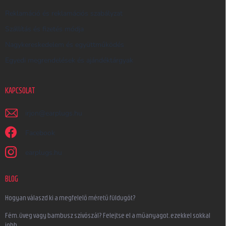
Reklamáció és reklamációs szabályzat
Szállítás és fizetés módja
Nagykereskedelem és együttműködés
Egyedi megrendelések és ajándéktárgyak
KAPCSOLAT
irjon
@
earplugs.hu
Facebook
earplugs.hu
BLOG
Hogyan válaszd ki a megfelelő méretű füldugót?
Fém, üveg vagy bambusz szívószál? Felejtse el a műanyagot, ezekkel sokkal
jobb