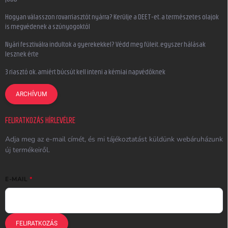
Hogyan válasszon rovarriasztót nyárra? Kerülje a DEET-et, a természetes olajok
is megvédenek a szúnyogoktól
Nyári fesztiválra indultok a gyerekekkel? Védd meg füleit, egyszer hálásak
lesznek érte
3 riasztó ok, amiért búcsút kell inteni a kémiai napvédőknek
ARCHÍVUM
FELIRATKOZÁS HÍRLEVÉLRE
Adja meg az e-mail címét, és mi tájékoztatást küldünk webáruházunk
új termékeiről.
E-MAIL
FELIRATKOZÁS