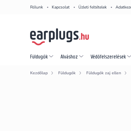
Ugrás
Rólunk
Kapcsolat
Üzleti feltételek
Adatkeze
a
fő
tartalomhoz
Füldugók
Alváshoz
Védőfelszerelések
Kezdőlap
Füldugók
Füldugók zaj ellen