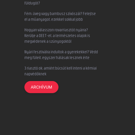
füldugót?
Fém, üveg vagy bambusz szívószál? Felejtse
el a műanyagot, ezekkel sokkal jobb
Hogyan válasszon rovarriasztót nyárra?
Kerülje a DEET-et, a természetes olajok is
megvédenek a szúnyogoktól
Nyári fesztiválra indultok a gyerekekkel? Védd
meg füleit, egyszer hálásak lesznek érte
3 riasztó ok, amiért búcsút kell inteni a kémiai
napvédőknek
ARCHÍVUM