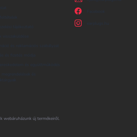
olat
Facebook
feltételek
earplugs.hu
zelési tájékoztató
 visszaküldése
áció és reklamációs szabályzat
tás és fizetés módja
ereskedelem és együttműködés
i megrendelések és
ktárgyak
nk webáruházunk új termékeiről.