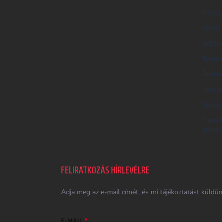
U
Kapcs
K
E
Üzleti 
R
Adatke
E
Termék
S
Reklam
Ő
Szállí
Nagyk
Egyed
ajándé
FELIRATKOZÁS HÍRLEVÉLRE
Adja meg az e-mail címét, és mi tájékoztatást küldü
E-MAIL