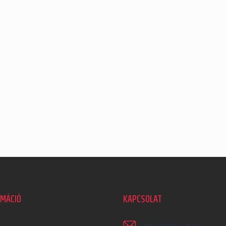
RMÁCIÓ
KAPCSOLAT
k
irjon
@
earplugs.hu