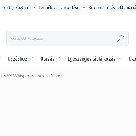
lési tájékoztató
Termék visszaküldése
Reklamáció és reklamáció
KERESÉS
Úszáshoz
Utazás
Egészséges táplálkozás
Öko
UVEX Whisper zsinórral - 1 pár