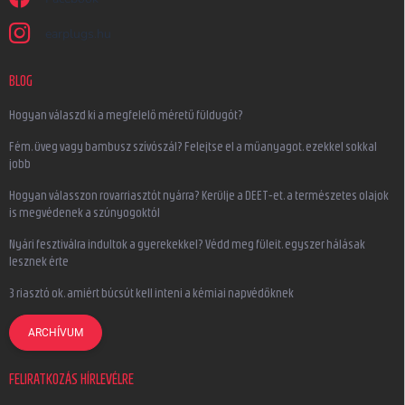
earplugs.hu
BLOG
Hogyan válaszd ki a megfelelő méretű füldugót?
Fém, üveg vagy bambusz szívószál? Felejtse el a műanyagot, ezekkel sokkal
jobb
Hogyan válasszon rovarriasztót nyárra? Kerülje a DEET-et, a természetes olajok
is megvédenek a szúnyogoktól
Nyári fesztiválra indultok a gyerekekkel? Védd meg füleit, egyszer hálásak
lesznek érte
3 riasztó ok, amiért búcsút kell inteni a kémiai napvédőknek
ARCHÍVUM
FELIRATKOZÁS HÍRLEVÉLRE