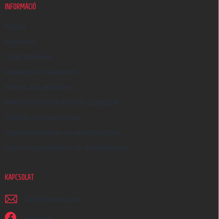
K
INFORMÁCIÓ
E
R
Rólunk
E
Kapcsolat
S
Üzleti feltételek
Ő
Adatkezelési tájékoztató
Termék visszaküldése
Reklamáció és reklamációs szabályzat
Szállítás és fizetés módja
Nagykereskedelem és együttműködés
Egyedi megrendelések és ajándéktárgyak
KAPCSOLAT
irjon
@
earplugs.hu
Facebook