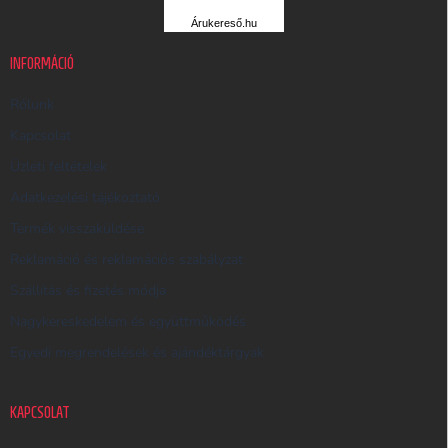
R
Árukereső.hu
U
K
INFORMÁCIÓ
E
R
Rólunk
E
Kapcsolat
S
Üzleti feltételek
Ő
Adatkezelési tájékoztató
Termék visszaküldése
Reklamáció és reklamációs szabályzat
Szállítás és fizetés módja
Nagykereskedelem és együttműködés
Egyedi megrendelések és ajándéktárgyak
KAPCSOLAT