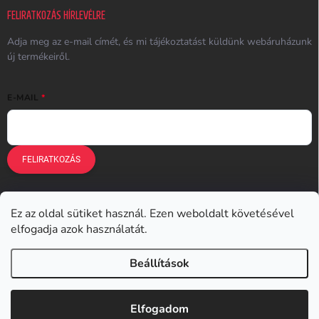
FELIRATKOZÁS HÍRLEVÉLRE
Adja meg az e-mail címét, és mi tájékoztatást küldünk webáruházunk
új termékeiről.
E-MAIL
FELIRATKOZÁS
Ez az oldal sütiket használ. Ezen weboldalt követésével
Earplugs.cz
Earplugs.sk
Earplugs.hu
Earmazing.de
elfogadja azok használatát.
Earplugs.at
Earplugs.ro
Lunesto.cz
Beállítások
Copyright 2026
Earplugs.hu
. Minden jog fenntartva.
Elfogadom