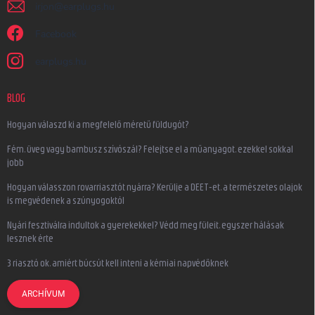
irjon
@
earplugs.hu
Facebook
earplugs.hu
BLOG
Hogyan válaszd ki a megfelelő méretű füldugót?
Fém, üveg vagy bambusz szívószál? Felejtse el a műanyagot, ezekkel sokkal
jobb
Hogyan válasszon rovarriasztót nyárra? Kerülje a DEET-et, a természetes olajok
is megvédenek a szúnyogoktól
Nyári fesztiválra indultok a gyerekekkel? Védd meg füleit, egyszer hálásak
lesznek érte
3 riasztó ok, amiért búcsút kell inteni a kémiai napvédőknek
ARCHÍVUM