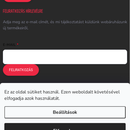
FELIRATKOZÁS HÍRLEVÉLRE
Adja meg az e-mail címét, és mi tájékoztatást küldünk webáruházunk
új termékeiről.
E-MAIL
FELIRATKOZÁS
Ez az oldal sütiket használ. Ezen weboldalt követésével
Earplugs.cz
Earplugs.sk
Earplugs.hu
Earmazing.de
elfogadja azok használatát.
Earplugs.at
Earplugs.ro
Lunesto.cz
Beállítások
Copyright 2026
Earplugs.hu
. Minden jog fenntartva.