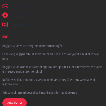
irjon
@
earplugs.hu
Facebook
earplugs.hu
BLOG
Hogyan válaszd ki a megfelelő méretű füldugót?
Fém, üveg vagy bambusz szívószál? Felejtse el a műanyagot, ezekkel sokkal
jobb
Hogyan válasszon rovarriasztót nyárra? Kerülje a DEET-et, a természetes olajok
is megvédenek a szúnyogoktól
Nyári fesztiválra indultok a gyerekekkel? Védd meg füleit, egyszer hálásak
lesznek érte
3 riasztó ok, amiért búcsút kell inteni a kémiai napvédőknek
ARCHÍVUM