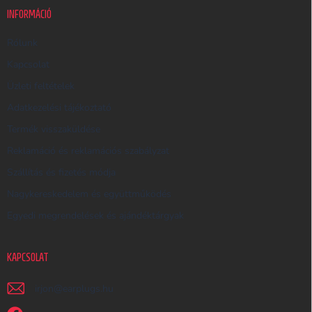
K
INFORMÁCIÓ
E
R
Rólunk
E
Kapcsolat
S
Üzleti feltételek
Ő
Adatkezelési tájékoztató
Termék visszaküldése
Reklamáció és reklamációs szabályzat
Szállítás és fizetés módja
Nagykereskedelem és együttműködés
Egyedi megrendelések és ajándéktárgyak
KAPCSOLAT
irjon
@
earplugs.hu