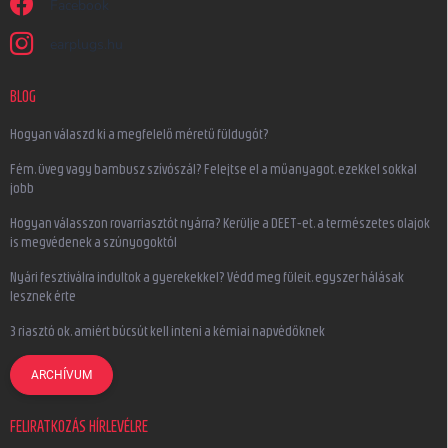
Facebook
earplugs.hu
BLOG
Hogyan válaszd ki a megfelelő méretű füldugót?
Fém, üveg vagy bambusz szívószál? Felejtse el a műanyagot, ezekkel sokkal
jobb
Hogyan válasszon rovarriasztót nyárra? Kerülje a DEET-et, a természetes olajok
is megvédenek a szúnyogoktól
Nyári fesztiválra indultok a gyerekekkel? Védd meg füleit, egyszer hálásak
lesznek érte
3 riasztó ok, amiért búcsút kell inteni a kémiai napvédőknek
ARCHÍVUM
FELIRATKOZÁS HÍRLEVÉLRE