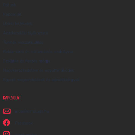
R
Rólunk
E
Kapcsolat
S
Üzleti feltételek
Ő
Adatkezelési tájékoztató
Termék visszaküldése
Reklamáció és reklamációs szabályzat
Szállítás és fizetés módja
Nagykereskedelem és együttműködés
Egyedi megrendelések és ajándéktárgyak
KAPCSOLAT
irjon
@
earplugs.hu
Facebook
earplugs.hu