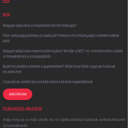
BLOG
Hogyan válaszd ki a megfelelő méretű füldugót?
Fém, üveg vagy bambusz szívószál? Felejtse el a műanyagot, ezekkel sokkal
jobb
Hogyan válasszon rovarriasztót nyárra? Kerülje a DEET-et, a természetes olajok
is megvédenek a szúnyogoktól
Nyári fesztiválra indultok a gyerekekkel? Védd meg füleit, egyszer hálásak
lesznek érte
3 riasztó ok, amiért búcsút kell inteni a kémiai napvédőknek
ARCHÍVUM
FELIRATKOZÁS HÍRLEVÉLRE
Adja meg az e-mail címét, és mi tájékoztatást küldünk webáruházunk
új termékeiről.