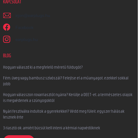
KAPCSOLAT
irjon
@
earplugs.hu
Facebook
earplugs.hu
BLOG
Hogyan válaszd ki a megfelelő méretű füldugót?
Fém, üveg vagy bambusz szívószál? Felejtse el a műanyagot, ezekkel sokkal
jobb
Hogyan válasszon rovarriasztót nyárra? Kerülje a DEET-et, a természetes olajok
is megvédenek a szúnyogoktól
Nyári fesztiválra indultok a gyerekekkel? Védd meg füleit, egyszer hálásak
lesznek érte
3 riasztó ok, amiért búcsút kell inteni a kémiai napvédőknek