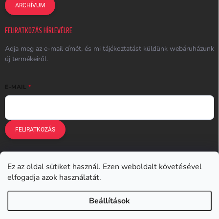
ARCHÍVUM
FELIRATKOZÁS HÍRLEVÉLRE
Adja meg az e-mail címét, és mi tájékoztatást küldünk webáruházunk
új termékeiről.
E-MAIL
FELIRATKOZÁS
Ez az oldal sütiket használ. Ezen weboldalt követésével
Earplugs.cz
Earplugs.sk
Earplugs.hu
Earmazing.de
elfogadja azok használatát.
Earplugs.at
Earplugs.ro
Lunesto.cz
Beállítások