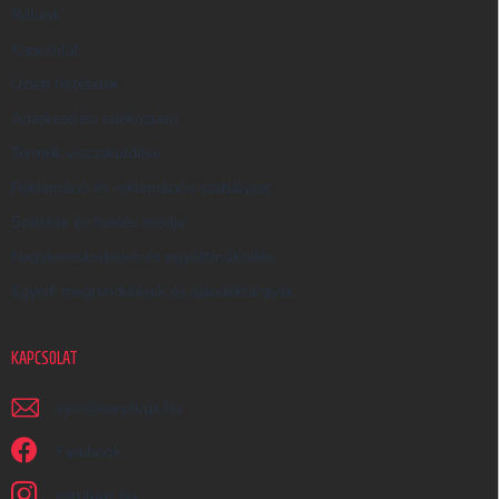
R
Rólunk
E
Kapcsolat
S
Üzleti feltételek
Ő
Adatkezelési tájékoztató
Termék visszaküldése
Reklamáció és reklamációs szabályzat
Szállítás és fizetés módja
Nagykereskedelem és együttműködés
Egyedi megrendelések és ajándéktárgyak
KAPCSOLAT
irjon
@
earplugs.hu
Facebook
earplugs.hu