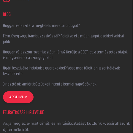
BLOG
Hogyan válaszd ki a megfelelő méretű füldugót?
Fém, üveg vagy bambusz szívószál? Felejtse el a műanyagot, ezekkel sokkal
jobb
Hogyan válasszon rovarriasztót nyárra? Kerülje a DEET-et, a természetes olajok
is megvédenek a szúnyogoktól
Nyári fesztiválra indultok a gyerekekkel? Védd meg füleit, egyszer hálásak
lesznek érte
3 riasztó ok, amiért búcsút kell inteni a kémiai napvédőknek
ARCHÍVUM
FELIRATKOZÁS HÍRLEVÉLRE
Adja meg az e-mail címét, és mi tájékoztatást küldünk webáruházunk
új termékeiről.