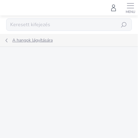
Ugrás
a
fő
tartalomhoz
KERESÉS
A hangok lágyítására