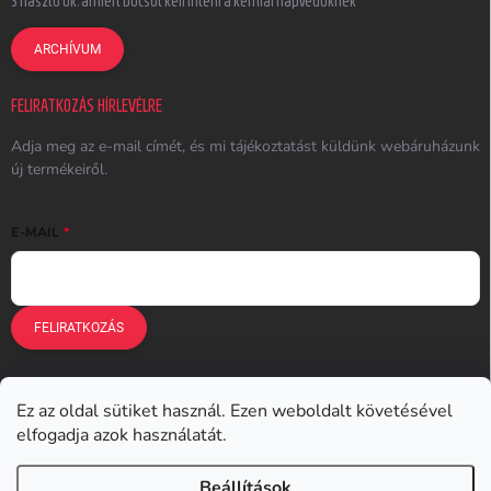
3 riasztó ok, amiért búcsút kell inteni a kémiai napvédőknek
ARCHÍVUM
FELIRATKOZÁS HÍRLEVÉLRE
Adja meg az e-mail címét, és mi tájékoztatást küldünk webáruházunk
új termékeiről.
E-MAIL
FELIRATKOZÁS
Ez az oldal sütiket használ. Ezen weboldalt követésével
Earplugs.cz
Earplugs.sk
Earplugs.hu
Earmazing.de
elfogadja azok használatát.
Earplugs.at
Earplugs.ro
Lunesto.cz
Beállítások