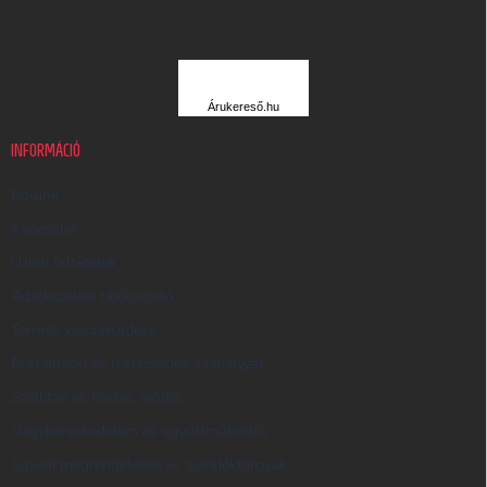
l
é
c
Á
R
Árukereső.hu
U
K
INFORMÁCIÓ
E
R
Rólunk
E
Kapcsolat
S
Üzleti feltételek
Ő
Adatkezelési tájékoztató
Termék visszaküldése
Reklamáció és reklamációs szabályzat
Szállítás és fizetés módja
Nagykereskedelem és együttműködés
Egyedi megrendelések és ajándéktárgyak