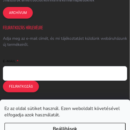
3 riasztó ok, amiért búcsút kell inteni a kémiai napvédőknek
ARCHÍVUM
FELIRATKOZÁS HÍRLEVÉLRE
Adja meg az e-mail címét, és mi tájékoztatást küldünk webáruházunk
új termékeiről.
E-MAIL
FELIRATKOZÁS
Ez az oldal sütiket használ. Ezen weboldalt követésével
Earplugs.cz
Earplugs.sk
Earplugs.hu
Earmazing.de
elfogadja azok használatát.
Earplugs.at
Earplugs.ro
Lunesto.cz
Beállítások