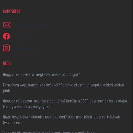
KAPCSOLAT
irjon
@
earplugs.hu
Facebook
earplugs.hu
BLOG
Hogyan válaszd ki a megfelelő méretű füldugót?
Fém, üveg vagy bambusz szívószál? Felejtse el a műanyagot, ezekkel sokkal
jobb
Hogyan válasszon rovarriasztót nyárra? Kerülje a DEET-et, a természetes olajok
is megvédenek a szúnyogoktól
Nyári fesztiválra indultok a gyerekekkel? Védd meg füleit, egyszer hálásak
lesznek érte