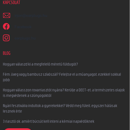
KAPCSOLAT
irjon
@
earplugs.hu
Facebook
earplugs.hu
BLOG
Hogyan válaszd ki a megfelelő méretű füldugót?
Fém, üveg vagy bambusz szívószál? Felejtse el a műanyagot, ezekkel sokkal
jobb
Hogyan válasszon rovarriasztót nyárra? Kerülje a DEET-et, a természetes olajok
is megvédenek a szúnyogoktól
Nyári fesztiválra indultok a gyerekekkel? Védd meg füleit, egyszer hálásak
lesznek érte
3 riasztó ok, amiért búcsút kell inteni a kémiai napvédőknek