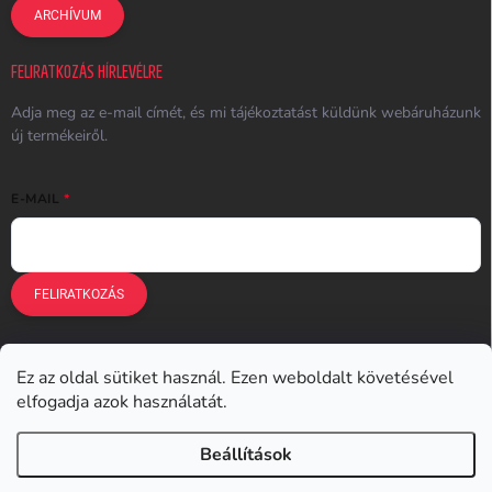
ARCHÍVUM
FELIRATKOZÁS HÍRLEVÉLRE
Adja meg az e-mail címét, és mi tájékoztatást küldünk webáruházunk
új termékeiről.
E-MAIL
FELIRATKOZÁS
Ez az oldal sütiket használ. Ezen weboldalt követésével
Earplugs.cz
Earplugs.sk
Earplugs.hu
Earmazing.de
elfogadja azok használatát.
Earplugs.at
Earplugs.ro
Lunesto.cz
Beállítások