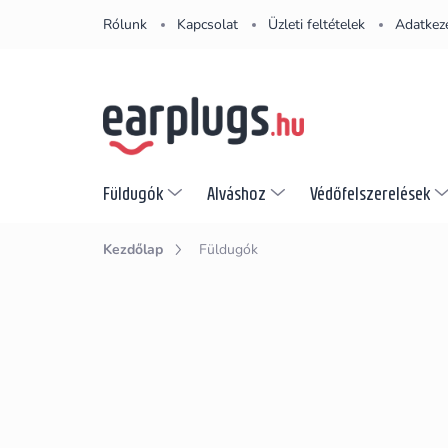
Ugrás
Rólunk
Kapcsolat
Üzleti feltételek
Adatkeze
a
fő
tartalomhoz
Füldugók
Alváshoz
Védőfelszerelések
Kezdőlap
Füldugók