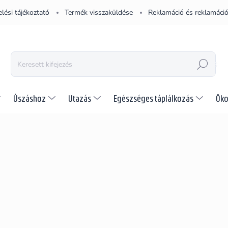
lési tájékoztató
Termék visszaküldése
Reklamáció és reklamáció
KERESÉS
Úszáshoz
Utazás
Egészséges táplálkozás
Öko