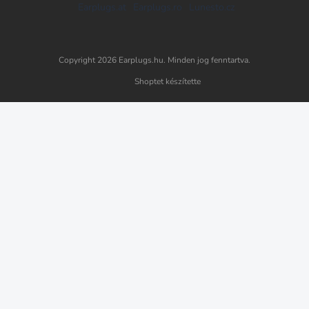
Earplugs.at
Earplugs.ro
Lunesto.cz
Copyright 2026
Earplugs.hu
. Minden jog fenntartva.
Shoptet készítette