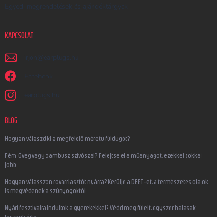
Egyedi megrendelések és ajándéktárgyak
KAPCSOLAT
irjon
@
earplugs.hu
Facebook
earplugs.hu
BLOG
Hogyan válaszd ki a megfelelő méretű füldugót?
Fém, üveg vagy bambusz szívószál? Felejtse el a műanyagot, ezekkel sokkal
jobb
Hogyan válasszon rovarriasztót nyárra? Kerülje a DEET-et, a természetes olajok
is megvédenek a szúnyogoktól
Nyári fesztiválra indultok a gyerekekkel? Védd meg füleit, egyszer hálásak