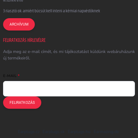
lesznek érte
3 riasztó ok, amiért búcsút kell inteni a kémiai napvédőknek
ARCHÍVUM
FELIRATKOZÁS HÍRLEVÉLRE
Adja meg az e-mail címét, és mi tájékoztatást küldünk webáruházunk
új termékeiről.
E-MAIL
FELIRATKOZÁS
Earplugs.cz
Earplugs.sk
Earplugs.hu
Earmazing.de