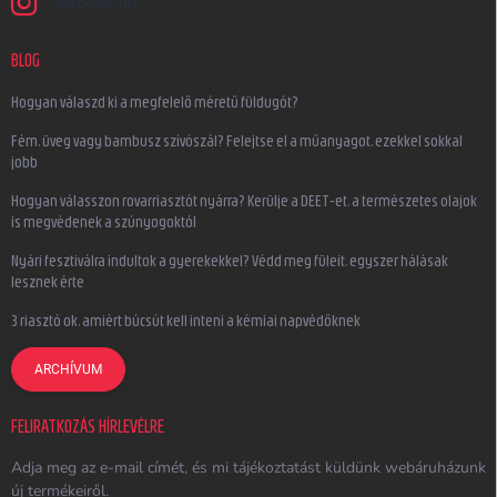
earplugs.hu
BLOG
Hogyan válaszd ki a megfelelő méretű füldugót?
Fém, üveg vagy bambusz szívószál? Felejtse el a műanyagot, ezekkel sokkal
jobb
Hogyan válasszon rovarriasztót nyárra? Kerülje a DEET-et, a természetes olajok
is megvédenek a szúnyogoktól
Nyári fesztiválra indultok a gyerekekkel? Védd meg füleit, egyszer hálásak
lesznek érte
3 riasztó ok, amiért búcsút kell inteni a kémiai napvédőknek
ARCHÍVUM
FELIRATKOZÁS HÍRLEVÉLRE
Adja meg az e-mail címét, és mi tájékoztatást küldünk webáruházunk
új termékeiről.