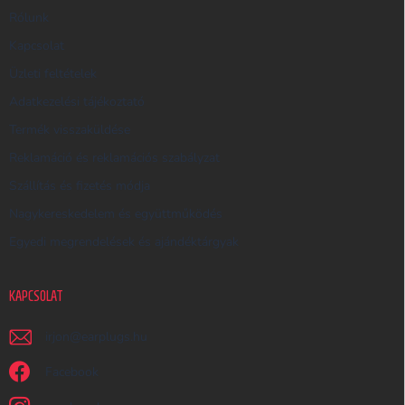
R
Rólunk
E
Kapcsolat
S
Üzleti feltételek
Ő
Adatkezelési tájékoztató
Termék visszaküldése
Reklamáció és reklamációs szabályzat
Szállítás és fizetés módja
Nagykereskedelem és együttműködés
Egyedi megrendelések és ajándéktárgyak
KAPCSOLAT
irjon
@
earplugs.hu
Facebook