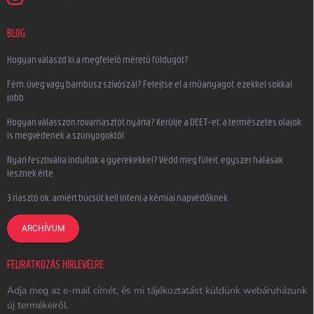
BLOG
Hogyan válaszd ki a megfelelő méretű füldugót?
Fém, üveg vagy bambusz szívószál? Felejtse el a műanyagot, ezekkel sokkal
jobb
Hogyan válasszon rovarriasztót nyárra? Kerülje a DEET-et, a természetes olajok
is megvédenek a szúnyogoktól
Nyári fesztiválra indultok a gyerekekkel? Védd meg füleit, egyszer hálásak
lesznek érte
3 riasztó ok, amiért búcsút kell inteni a kémiai napvédőknek
ARCHÍVUM
FELIRATKOZÁS HÍRLEVÉLRE
Adja meg az e-mail címét, és mi tájékoztatást küldünk webáruházunk
új termékeiről.