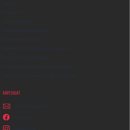
R
Rólunk
E
Kapcsolat
S
Üzleti feltételek
Ő
Adatkezelési tájékoztató
Termék visszaküldése
Reklamáció és reklamációs szabályzat
Szállítás és fizetés módja
Nagykereskedelem és együttműködés
Egyedi megrendelések és ajándéktárgyak
KAPCSOLAT
irjon
@
earplugs.hu
Facebook
earplugs.hu