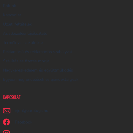
R
Rólunk
E
Kapcsolat
S
Üzleti feltételek
Ő
Adatkezelési tájékoztató
Termék visszaküldése
Reklamáció és reklamációs szabályzat
Szállítás és fizetés módja
Nagykereskedelem és együttműködés
Egyedi megrendelések és ajándéktárgyak
KAPCSOLAT
irjon
@
earplugs.hu
Facebook