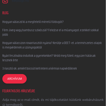
earplugs.hu
BLOG
Hogyan válaszd ki a megfelelő méretű füldugót?
Fém, üveg vagy bambusz szívószál? Felejtse el a műanyagot, ezekkel sokkal
jobb
Hogyan válasszon rovarriasztót nyárra? Kerülje a DEET-et, a természetes olajok
is megvédenek a szúnyogoktól
Nyári fesztiválra indultok a gyerekekkel? Védd meg füleit, egyszer hálásak
lesznek érte
3 riasztó ok, amiért búcsút kell inteni a kémiai napvédőknek
ARCHÍVUM
FELIRATKOZÁS HÍRLEVÉLRE
Adja meg az e-mail címét, és mi tájékoztatást küldünk webáruházunk
új termékeiről.