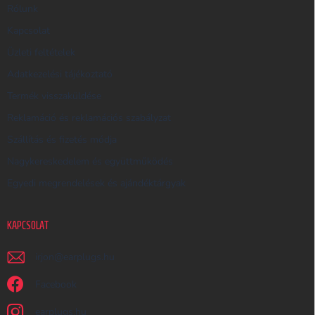
R
Rólunk
E
Kapcsolat
S
Üzleti feltételek
Ő
Adatkezelési tájékoztató
Termék visszaküldése
Reklamáció és reklamációs szabályzat
Szállítás és fizetés módja
Nagykereskedelem és együttműködés
Egyedi megrendelések és ajándéktárgyak
KAPCSOLAT
irjon
@
earplugs.hu
Facebook
earplugs.hu