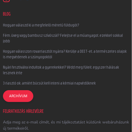
BLOG
Hogyan válaszd ki a megfelelő méretű füldugót?
Fém, üveg vagy bambusz szívószál? Felejtse el a műanyagot, ezekkel sokkal
jobb
Hogyan válasszon rovarriasztót nyárra? Kerülje a DEET-et, a természetes olajok
is megvédenek a szúnyogoktól
Nyári fesztiválra indultok a gyerekekkel? Védd meg füleit, egyszer hálásak
lesznek érte
3 riasztó ok, amiért búcsút kell inteni a kémiai napvédőknek
ARCHÍVUM
FELIRATKOZÁS HÍRLEVÉLRE
Adja meg az e-mail címét, és mi tájékoztatást küldünk webáruházunk
új termékeiről.