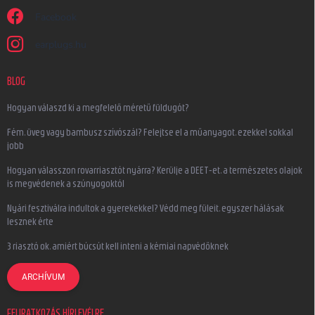
Facebook
earplugs.hu
BLOG
Hogyan válaszd ki a megfelelő méretű füldugót?
Fém, üveg vagy bambusz szívószál? Felejtse el a műanyagot, ezekkel sokkal
jobb
Hogyan válasszon rovarriasztót nyárra? Kerülje a DEET-et, a természetes olajok
is megvédenek a szúnyogoktól
Nyári fesztiválra indultok a gyerekekkel? Védd meg füleit, egyszer hálásak
lesznek érte
3 riasztó ok, amiért búcsút kell inteni a kémiai napvédőknek
ARCHÍVUM
FELIRATKOZÁS HÍRLEVÉLRE