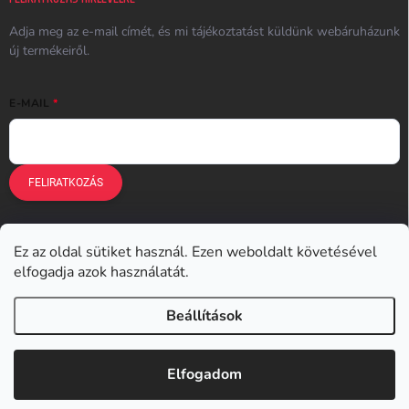
Adja meg az e-mail címét, és mi tájékoztatást küldünk webáruházunk
új termékeiről.
E-MAIL
FELIRATKOZÁS
Ez az oldal sütiket használ. Ezen weboldalt követésével
Earplugs.cz
Earplugs.sk
Earplugs.hu
Earmazing.de
elfogadja azok használatát.
Earplugs.at
Earplugs.ro
Lunesto.cz
Beállítások
Copyright 2026
Earplugs.hu
. Minden jog fenntartva.
Elfogadom
Shoptet készítette