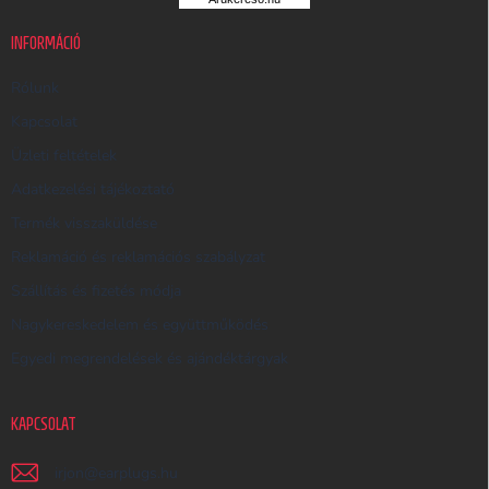
U
K
INFORMÁCIÓ
E
R
Rólunk
E
Kapcsolat
S
Üzleti feltételek
Ő
Adatkezelési tájékoztató
Termék visszaküldése
Reklamáció és reklamációs szabályzat
Szállítás és fizetés módja
Nagykereskedelem és együttműködés
Egyedi megrendelések és ajándéktárgyak
KAPCSOLAT
irjon
@
earplugs.hu