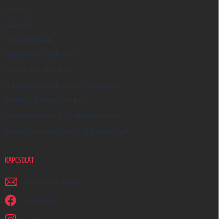
R
Rólunk
E
Kapcsolat
S
Üzleti feltételek
Ő
Adatkezelési tájékoztató
Termék visszaküldése
Reklamáció és reklamációs szabályzat
Szállítás és fizetés módja
Nagykereskedelem és együttműködés
Egyedi megrendelések és ajándéktárgyak
KAPCSOLAT
irjon
@
earplugs.hu
Facebook