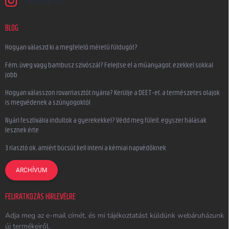
earplugs.hu
BLOG
Hogyan válaszd ki a megfelelő méretű füldugót?
Fém, üveg vagy bambusz szívószál? Felejtse el a műanyagot, ezekkel sokkal
jobb
Hogyan válasszon rovarriasztót nyárra? Kerülje a DEET-et, a természetes olajok
is megvédenek a szúnyogoktól
Nyári fesztiválra indultok a gyerekekkel? Védd meg füleit, egyszer hálásak
lesznek érte
3 riasztó ok, amiért búcsút kell inteni a kémiai napvédőknek
ARCHÍVUM
FELIRATKOZÁS HÍRLEVÉLRE
Adja meg az e-mail címét, és mi tájékoztatást küldünk webáruházunk
új termékeiről.