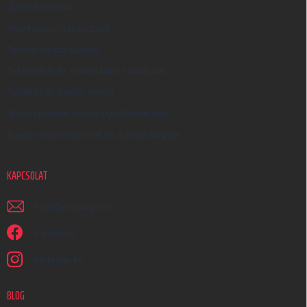
Üzleti feltételek
Ő
Adatkezelési tájékoztató
Termék visszaküldése
Reklamáció és reklamációs szabályzat
Szállítás és fizetés módja
Nagykereskedelem és együttműködés
Egyedi megrendelések és ajándéktárgyak
KAPCSOLAT
irjon
@
earplugs.hu
Facebook
earplugs.hu
BLOG