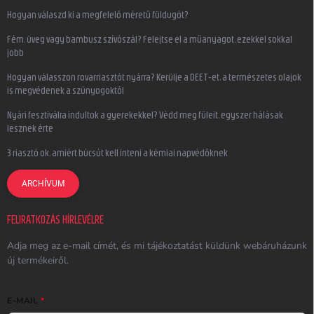
Hogyan válaszd ki a megfelelő méretű füldugót?
Fém, üveg vagy bambusz szívószál? Felejtse el a műanyagot, ezekkel sokkal
jobb
Hogyan válasszon rovarriasztót nyárra? Kerülje a DEET-et, a természetes olajok
is megvédenek a szúnyogoktól
Nyári fesztiválra indultok a gyerekekkel? Védd meg füleit, egyszer hálásak
lesznek érte
3 riasztó ok, amiért búcsút kell inteni a kémiai napvédőknek
ARCHÍVUM
FELIRATKOZÁS HÍRLEVÉLRE
Adja meg az e-mail címét, és mi tájékoztatást küldünk webáruházunk
új termékeiről.
E-MAIL