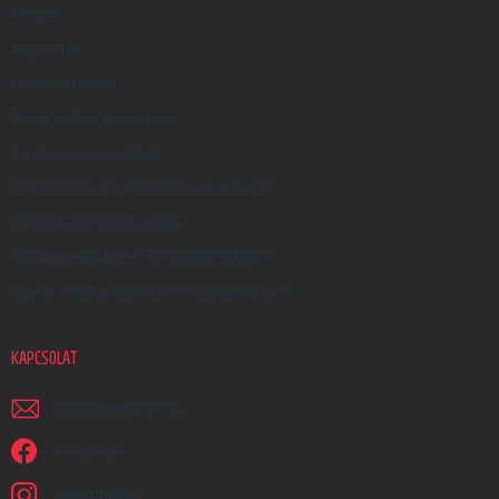
R
Rólunk
E
Kapcsolat
S
Üzleti feltételek
Ő
Adatkezelési tájékoztató
Termék visszaküldése
Reklamáció és reklamációs szabályzat
Szállítás és fizetés módja
Nagykereskedelem és együttműködés
Egyedi megrendelések és ajándéktárgyak
KAPCSOLAT
irjon
@
earplugs.hu
Facebook
earplugs.hu