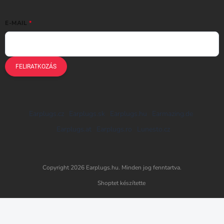
E-MAIL
FELIRATKOZÁS
Earplugs.cz
Earplugs.sk
Earplugs.hu
Earmazing.de
Earplugs.at
Earplugs.ro
Lunesto.cz
Copyright 2026
Earplugs.hu
. Minden jog fenntartva.
Shoptet készítette