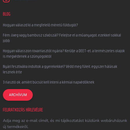
BLOG
Hogyan válaszd ki a megfelelő méretű füldugót?
Fém, üveg vagy bambusz szívószál? Felejtse el a műanyagot, ezekkel sokkal
jobb
Hogyan válasszon rovarriasztót nyárra? Kerülje a DEET-et, a természetes olajok
is megvédenek a szúnyogoktól
Nyári fesztiválra indultok a gyerekekkel? Védd meg füleit, egyszer hálásak
lesznek érte
3 riasztó ok, amiért búcsút kell inteni a kémiai napvédőknek
ARCHÍVUM
FELIRATKOZÁS HÍRLEVÉLRE
Adja meg az e-mail címét, és mi tájékoztatást küldünk webáruházunk
új termékeiről.