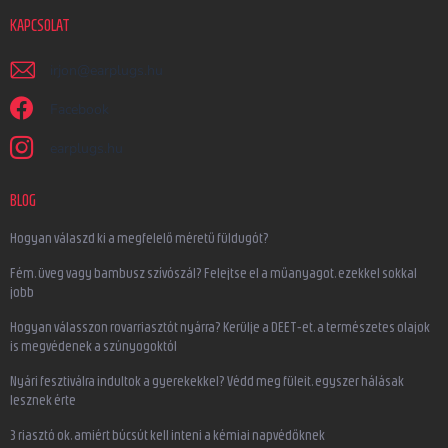
KAPCSOLAT
irjon
@
earplugs.hu
Facebook
earplugs.hu
BLOG
Hogyan válaszd ki a megfelelő méretű füldugót?
Fém, üveg vagy bambusz szívószál? Felejtse el a műanyagot, ezekkel sokkal
jobb
Hogyan válasszon rovarriasztót nyárra? Kerülje a DEET-et, a természetes olajok
is megvédenek a szúnyogoktól
Nyári fesztiválra indultok a gyerekekkel? Védd meg füleit, egyszer hálásak
lesznek érte
3 riasztó ok, amiért búcsút kell inteni a kémiai napvédőknek