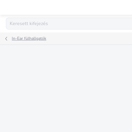
Ugrás
a
fő
tartalomhoz
In-Ear fülhallgatók