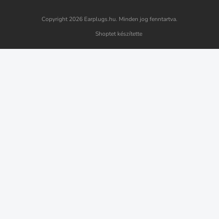
Copyright 2026
Earplugs.hu
. Minden jog fenntartva.
Shoptet készítette