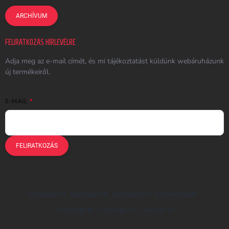
ARCHÍVUM
FELIRATKOZÁS HÍRLEVÉLRE
Adja meg az e-mail címét, és mi tájékoztatást küldünk webáruházunk
új termékeiről.
E-MAIL
FELIRATKOZÁS
Earplugs.cz
Earplugs.sk
Earplugs.hu
Earmazing.de
Earplugs.at
Earplugs.ro
Lunesto.cz