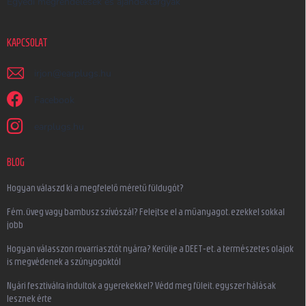
Egyedi megrendelések és ajándéktárgyak
KAPCSOLAT
irjon
@
earplugs.hu
Facebook
earplugs.hu
BLOG
Hogyan válaszd ki a megfelelő méretű füldugót?
Fém, üveg vagy bambusz szívószál? Felejtse el a műanyagot, ezekkel sokkal
jobb
Hogyan válasszon rovarriasztót nyárra? Kerülje a DEET-et, a természetes olajok
is megvédenek a szúnyogoktól
Nyári fesztiválra indultok a gyerekekkel? Védd meg füleit, egyszer hálásak
lesznek érte