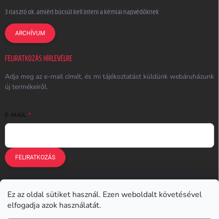
3 riasztó ok, amiért búcsút kell inteni a kémiai napvédőknek
ARCHÍVUM
FELIRATKOZÁS HÍRLEVÉLRE
Adja meg az e-mail címét, és mi tájékoztatást küldünk webáruházunk
új termékeiről.
E-MAIL
FELIRATKOZÁS
Ez az oldal sütiket használ. Ezen weboldalt követésével
Earplugs.cz
Earplugs.sk
Earplugs.hu
Earmazing.de
elfogadja azok használatát.
Earplugs.at
Earplugs.ro
Lunesto.cz