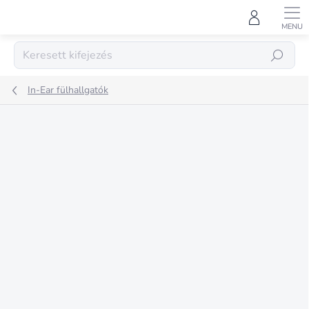
Ugrás
a
fő
tartalomhoz
KERESÉS
In-Ear fülhallgatók