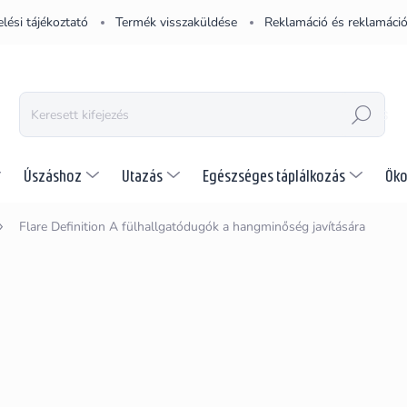
lési tájékoztató
Termék visszaküldése
Reklamáció és reklamáció
KERESÉS
Úszáshoz
Utazás
Egészséges táplálkozás
Öko
Flare Definition
A fülhallgatódugók a hangminőség javítására