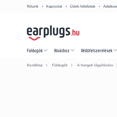
Ugrás
Rólunk
Kapcsolat
Üzleti feltételek
Adatkeze
a
fő
tartalomhoz
Füldugók
Alváshoz
Védőfelszerelések
Kezdőlap
Füldugók
A hangok lágyítására