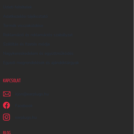
S
Üzleti feltételek
Ő
Adatkezelési tájékoztató
Termék visszaküldése
Reklamáció és reklamációs szabályzat
Szállítás és fizetés módja
Nagykereskedelem és együttműködés
Egyedi megrendelések és ajándéktárgyak
KAPCSOLAT
irjon
@
earplugs.hu
Facebook
earplugs.hu
BLOG