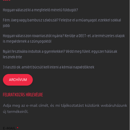
Hogyan válaszd ki a megfelelő méretű füldugót?
Fém, üveg vagy bambusz szívószál? Felejtse el a műanyagot, ezekkel sokkal
jobb
Hogyan válasszon rovarriasztót nyárra? Kerülje a DEET-et, a természetes olajok
is megvédenek a szúnyogoktól
Nyári fesztiválra indultok a gyerekekkel? Védd meg füleit, egyszer hálásak
lesznek érte
3 riasztó ok, amiért búcsút kell inteni a kémiai napvédőknek
ARCHÍVUM
FELIRATKOZÁS HÍRLEVÉLRE
Adja meg az e-mail címét, és mi tájékoztatást küldünk webáruházunk
új termékeiről.
E-MAIL