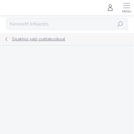
Ugrás
a
fő
tartalomhoz
KERESÉS
Sisakhoz való csatlakozással