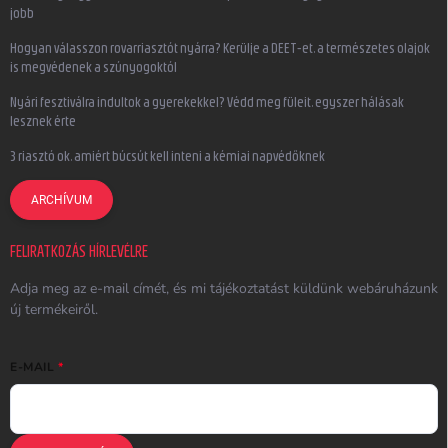
jobb
Hogyan válasszon rovarriasztót nyárra? Kerülje a DEET-et, a természetes olajok
is megvédenek a szúnyogoktól
Nyári fesztiválra indultok a gyerekekkel? Védd meg füleit, egyszer hálásak
lesznek érte
3 riasztó ok, amiért búcsút kell inteni a kémiai napvédőknek
ARCHÍVUM
FELIRATKOZÁS HÍRLEVÉLRE
Adja meg az e-mail címét, és mi tájékoztatást küldünk webáruházunk
új termékeiről.
E-MAIL