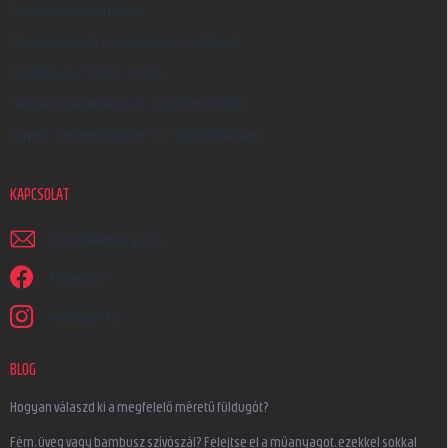
Termék visszaküldése
Reklamáció és reklamációs szabályzat
Szállítás és fizetés módja
Nagykereskedelem és együttműködés
Egyedi megrendelések és ajándéktárgyak
KAPCSOLAT
irjon
@
earplugs.hu
Facebook
earplugs.hu
BLOG
Hogyan válaszd ki a megfelelő méretű füldugót?
Fém, üveg vagy bambusz szívószál? Felejtse el a műanyagot, ezekkel sokkal