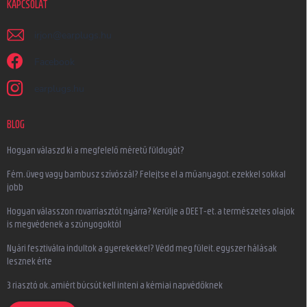
KAPCSOLAT
irjon
@
earplugs.hu
Facebook
earplugs.hu
BLOG
Hogyan válaszd ki a megfelelő méretű füldugót?
Fém, üveg vagy bambusz szívószál? Felejtse el a műanyagot, ezekkel sokkal
jobb
Hogyan válasszon rovarriasztót nyárra? Kerülje a DEET-et, a természetes olajok
is megvédenek a szúnyogoktól
Nyári fesztiválra indultok a gyerekekkel? Védd meg füleit, egyszer hálásak
lesznek érte
3 riasztó ok, amiért búcsút kell inteni a kémiai napvédőknek