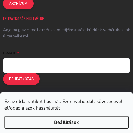
ARCHÍVUM
FELIRATKOZÁS HÍRLEVÉLRE
Adja meg az e-mail címét, és mi tájékoztatást küldünk webáruházunk
új termékeiről.
E-MAIL
FELIRATKOZÁS
Ez az oldal sütiket használ. Ezen weboldalt követésével
Earplugs.cz
Earplugs.sk
Earplugs.hu
Earmazing.de
elfogadja azok használatát.
Earplugs.at
Earplugs.ro
Lunesto.cz
Beállítások