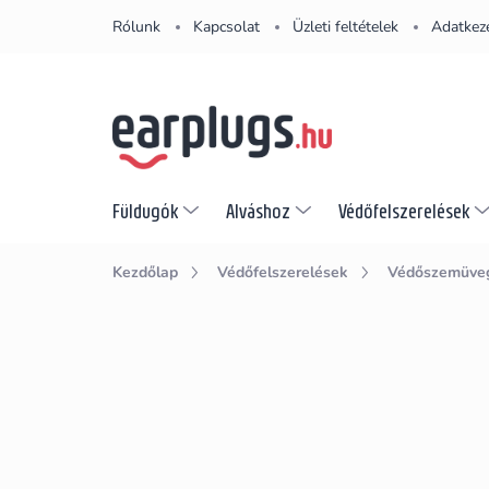
Ugrás
Rólunk
Kapcsolat
Üzleti feltételek
Adatkeze
a
fő
tartalomhoz
Füldugók
Alváshoz
Védőfelszerelések
Kezdőlap
Védőfelszerelések
Védőszemüve