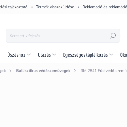
lési tájékoztató
Termék visszaküldése
Reklamáció és reklamáció
KERESÉS
Úszáshoz
Utazás
Egészséges táplálkozás
Öko
gek
Ballisztikus védőszemüvegek
3M 2841 Füstvédő szemü