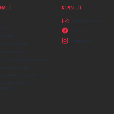
RMÁCIÓ
KAPCSOLAT
k
irjon
@
earplugs.hu
olat
Facebook
feltételek
earplugs.hu
zelési tájékoztató
 visszaküldése
áció és reklamációs szabályzat
tás és fizetés módja
ereskedelem és együttműködés
i megrendelések és
ktárgyak