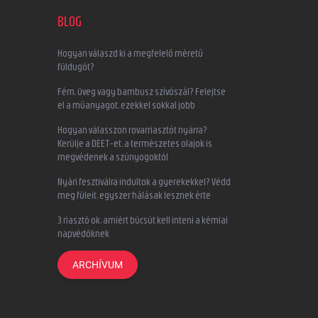
BLOG
Hogyan válaszd ki a megfelelő méretű
füldugót?
Fém, üveg vagy bambusz szívószál? Felejtse
el a műanyagot, ezekkel sokkal jobb
Hogyan válasszon rovarriasztót nyárra?
Kerülje a DEET-et, a természetes olajok is
megvédenek a szúnyogoktól
Nyári fesztiválra indultok a gyerekekkel? Védd
meg füleit, egyszer hálásak lesznek érte
3 riasztó ok, amiért búcsút kell inteni a kémiai
napvédőknek
ARCHÍVUM