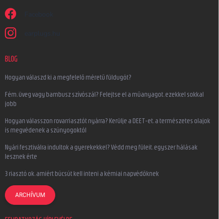
Facebook
earplugs.hu
BLOG
Hogyan válaszd ki a megfelelő méretű füldugót?
Fém, üveg vagy bambusz szívószál? Felejtse el a műanyagot, ezekkel sokkal
jobb
Hogyan válasszon rovarriasztót nyárra? Kerülje a DEET-et, a természetes olajok
is megvédenek a szúnyogoktól
Nyári fesztiválra indultok a gyerekekkel? Védd meg füleit, egyszer hálásak
lesznek érte
3 riasztó ok, amiért búcsút kell inteni a kémiai napvédőknek
ARCHÍVUM