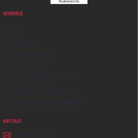
Árukereső.hu
U
K
INFORMÁCIÓ
E
R
Rólunk
E
Kapcsolat
S
Üzleti feltételek
Ő
Adatkezelési tájékoztató
Termék visszaküldése
Reklamáció és reklamációs szabályzat
Szállítás és fizetés módja
Nagykereskedelem és együttműködés
Egyedi megrendelések és ajándéktárgyak
KAPCSOLAT
irjon
@
earplugs.hu