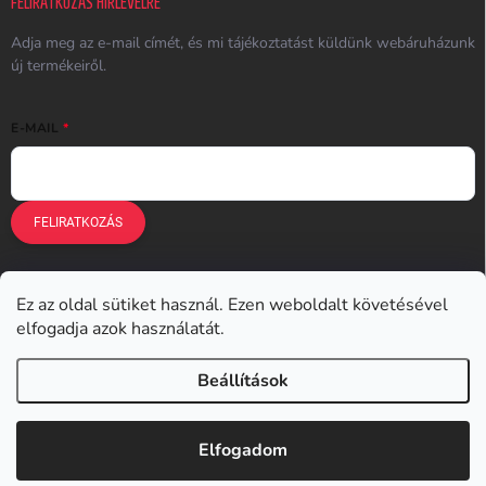
FELIRATKOZÁS HÍRLEVÉLRE
Adja meg az e-mail címét, és mi tájékoztatást küldünk webáruházunk
új termékeiről.
E-MAIL
FELIRATKOZÁS
Ez az oldal sütiket használ. Ezen weboldalt követésével
Earplugs.cz
Earplugs.sk
Earplugs.hu
Earmazing.de
elfogadja azok használatát.
Earplugs.at
Earplugs.ro
Lunesto.cz
Beállítások
Copyright 2026
Earplugs.hu
. Minden jog fenntartva.
Elfogadom
Shoptet készítette