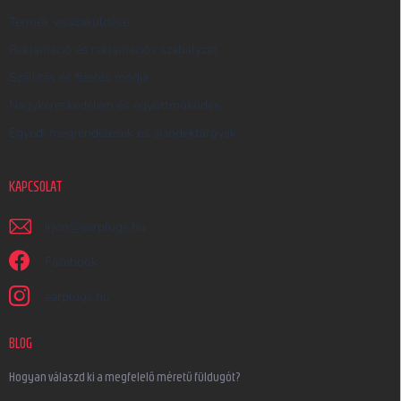
Termék visszaküldése
Reklamáció és reklamációs szabályzat
Szállítás és fizetés módja
Nagykereskedelem és együttműködés
Egyedi megrendelések és ajándéktárgyak
KAPCSOLAT
irjon
@
earplugs.hu
Facebook
earplugs.hu
BLOG
Hogyan válaszd ki a megfelelő méretű füldugót?