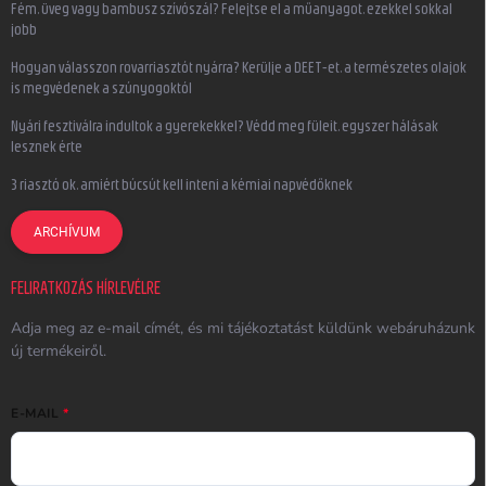
Fém, üveg vagy bambusz szívószál? Felejtse el a műanyagot, ezekkel sokkal
jobb
Hogyan válasszon rovarriasztót nyárra? Kerülje a DEET-et, a természetes olajok
is megvédenek a szúnyogoktól
Nyári fesztiválra indultok a gyerekekkel? Védd meg füleit, egyszer hálásak
lesznek érte
3 riasztó ok, amiért búcsút kell inteni a kémiai napvédőknek
ARCHÍVUM
FELIRATKOZÁS HÍRLEVÉLRE
Adja meg az e-mail címét, és mi tájékoztatást küldünk webáruházunk
új termékeiről.
E-MAIL