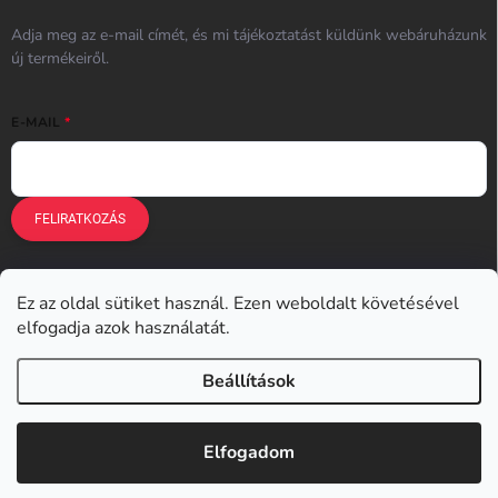
Adja meg az e-mail címét, és mi tájékoztatást küldünk webáruházunk
új termékeiről.
E-MAIL
FELIRATKOZÁS
Ez az oldal sütiket használ. Ezen weboldalt követésével
Earplugs.cz
Earplugs.sk
Earplugs.hu
Earmazing.de
elfogadja azok használatát.
Earplugs.at
Earplugs.ro
Lunesto.cz
Beállítások
Copyright 2026
Earplugs.hu
. Minden jog fenntartva.
Elfogadom
Shoptet készítette