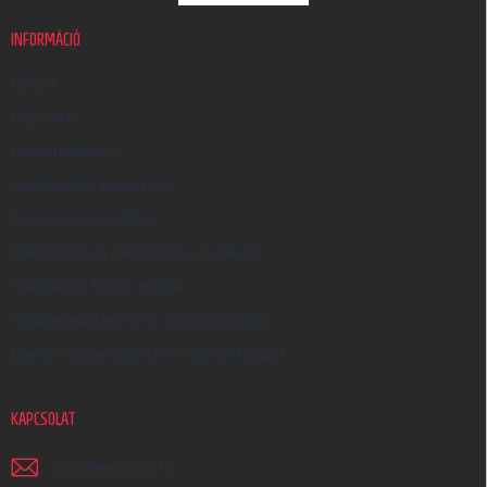
U
K
INFORMÁCIÓ
E
R
Rólunk
E
Kapcsolat
S
Üzleti feltételek
Ő
Adatkezelési tájékoztató
Termék visszaküldése
Reklamáció és reklamációs szabályzat
Szállítás és fizetés módja
Nagykereskedelem és együttműködés
Egyedi megrendelések és ajándéktárgyak
KAPCSOLAT
irjon
@
earplugs.hu