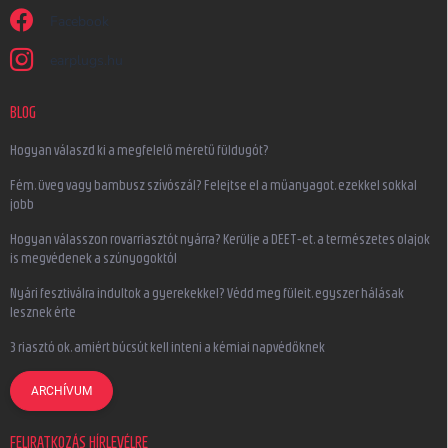
Facebook
earplugs.hu
BLOG
Hogyan válaszd ki a megfelelő méretű füldugót?
Fém, üveg vagy bambusz szívószál? Felejtse el a műanyagot, ezekkel sokkal
jobb
Hogyan válasszon rovarriasztót nyárra? Kerülje a DEET-et, a természetes olajok
is megvédenek a szúnyogoktól
Nyári fesztiválra indultok a gyerekekkel? Védd meg füleit, egyszer hálásak
lesznek érte
3 riasztó ok, amiért búcsút kell inteni a kémiai napvédőknek
ARCHÍVUM
FELIRATKOZÁS HÍRLEVÉLRE