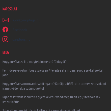
KAPCSOLAT
irjon
@
earplugs.hu
Facebook
earplugs.hu
BLOG
Hogyan válaszd ki a megfelelő méretű füldugót?
Fém, üveg vagy bambusz szívószál? Felejtse el a műanyagot, ezekkel sokkal
jobb
Hogyan válasszon rovarriasztót nyárra? Kerülje a DEET-et, a természetes olajok
is megvédenek a szúnyogoktól
Nyári fesztiválra indultok a gyerekekkel? Védd meg füleit, egyszer hálásak
lesznek érte
3 riasztó ok, amiért búcsút kell inteni a kémiai napvédőknek