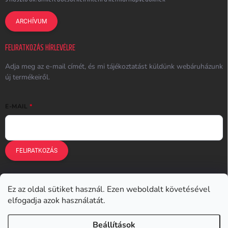
ARCHÍVUM
FELIRATKOZÁS HÍRLEVÉLRE
Adja meg az e-mail címét, és mi tájékoztatást küldünk webáruházunk
új termékeiről.
E-MAIL
FELIRATKOZÁS
Ez az oldal sütiket használ. Ezen weboldalt követésével
Earplugs.cz
Earplugs.sk
Earplugs.hu
Earmazing.de
elfogadja azok használatát.
Earplugs.at
Earplugs.ro
Lunesto.cz
Beállítások