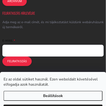
ARCHÍVUM
FELIRATKOZÁS HÍRLEVÉLRE
Adja meg az e-mail címét, és mi tájékoztatást küldünk webáruházunk
új termékeiről.
E-MAIL
FELIRATKOZÁS
Ez az oldal sütiket használ. Ezen weboldalt követésével
Earplugs.cz
Earplugs.sk
Earplugs.hu
Earmazing.de
elfogadja azok használatát.
Earplugs.at
Earplugs.ro
Lunesto.cz
Beállítások