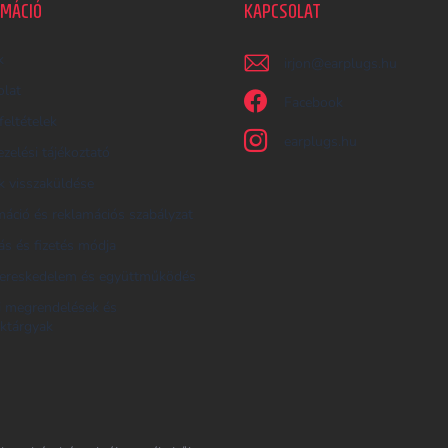
RMÁCIÓ
KAPCSOLAT
k
irjon
@
earplugs.hu
olat
Facebook
feltételek
earplugs.hu
zelési tájékoztató
 visszaküldése
áció és reklamációs szabályzat
tás és fizetés módja
ereskedelem és együttműködés
i megrendelések és
ktárgyak