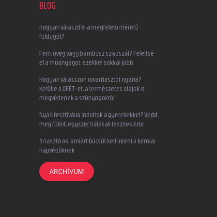
BLOG
Hogyan válaszd ki a megfelelő méretű
füldugót?
Fém, üveg vagy bambusz szívószál? Felejtse
el a műanyagot, ezekkel sokkal jobb
Hogyan válasszon rovarriasztót nyárra?
Kerülje a DEET-et, a természetes olajok is
megvédenek a szúnyogoktól
Nyári fesztiválra indultok a gyerekekkel? Védd
meg füleit, egyszer hálásak lesznek érte
3 riasztó ok, amiért búcsút kell inteni a kémiai
napvédőknek
ARCHÍVUM