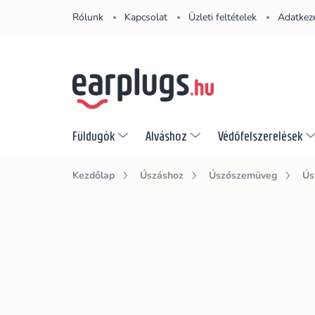
Ugrás
Rólunk
Kapcsolat
Üzleti feltételek
Adatkeze
a
fő
tartalomhoz
Füldugók
Alváshoz
Védőfelszerelések
Kezdőlap
Úszáshoz
Úszószemüveg
Ús