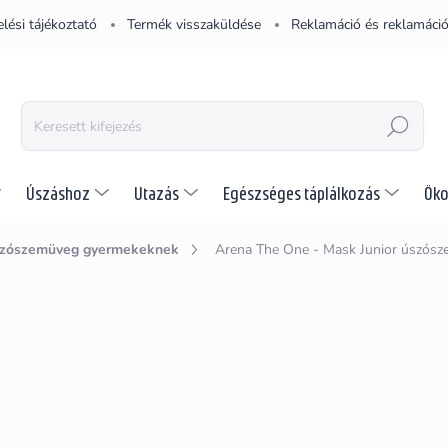
lési tájékoztató
Termék visszaküldése
Reklamáció és reklamáció
KERESÉS
Úszáshoz
Utazás
Egészséges táplálkozás
Öko
zószemüveg gyermekeknek
Arena The One - Mask Junior úszós