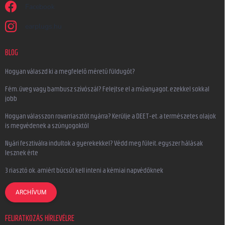
Facebook
earplugs.hu
BLOG
Hogyan válaszd ki a megfelelő méretű füldugót?
Fém, üveg vagy bambusz szívószál? Felejtse el a műanyagot, ezekkel sokkal
jobb
Hogyan válasszon rovarriasztót nyárra? Kerülje a DEET-et, a természetes olajok
is megvédenek a szúnyogoktól
Nyári fesztiválra indultok a gyerekekkel? Védd meg füleit, egyszer hálásak
lesznek érte
3 riasztó ok, amiért búcsút kell inteni a kémiai napvédőknek
ARCHÍVUM
FELIRATKOZÁS HÍRLEVÉLRE