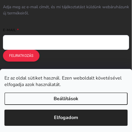
Adja meg az e-mail címét, és mi tájékoztatást küldünk webáruházunk
új termékeiről.
E-MAIL
FELIRATKOZÁS
Ez az oldal sütiket használ. Ezen weboldalt követésével
Earplugs.cz
Earplugs.sk
Earplugs.hu
Earmazing.de
elfogadja azok használatát.
Earplugs.at
Earplugs.ro
Lunesto.cz
Beállítások
Copyright 2026
Earplugs.hu
. Minden jog fenntartva.
Elfogadom
Shoptet készítette