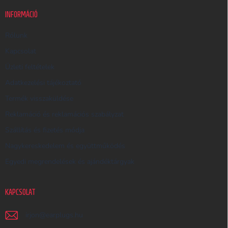
U
K
INFORMÁCIÓ
E
R
Rólunk
E
Kapcsolat
S
Üzleti feltételek
Ő
Adatkezelési tájékoztató
Termék visszaküldése
Reklamáció és reklamációs szabályzat
Szállítás és fizetés módja
Nagykereskedelem és együttműködés
Egyedi megrendelések és ajándéktárgyak
KAPCSOLAT
irjon
@
earplugs.hu