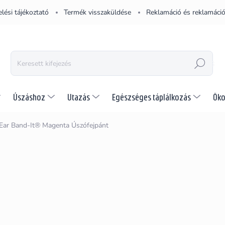
lési tájékoztató
Termék visszaküldése
Reklamáció és reklamáció
KERESÉS
Úszáshoz
Utazás
Egészséges táplálkozás
Öko
Ear Band-It® Magenta
Úszófejpánt