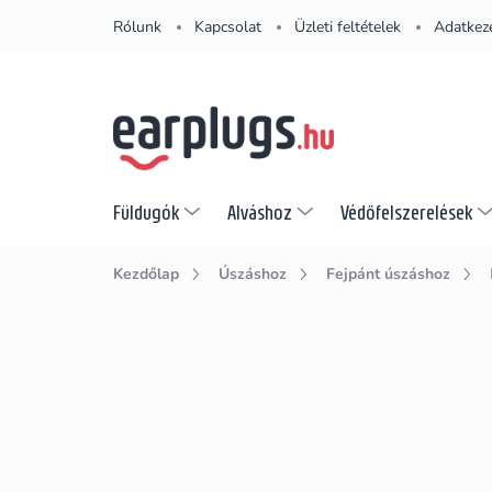
Ugrás
Rólunk
Kapcsolat
Üzleti feltételek
Adatkeze
a
fő
tartalomhoz
Füldugók
Alváshoz
Védőfelszerelések
Kezdőlap
Úszáshoz
Fejpánt úszáshoz