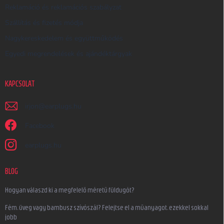
Reklamáció és reklamációs szabályzat
Szállítás és fizetés módja
Nagykereskedelem és együttműködés
Egyedi megrendelések és ajándéktárgyak
KAPCSOLAT
irjon
@
earplugs.hu
Facebook
earplugs.hu
BLOG
Hogyan válaszd ki a megfelelő méretű füldugót?
Fém, üveg vagy bambusz szívószál? Felejtse el a műanyagot, ezekkel sokkal
jobb