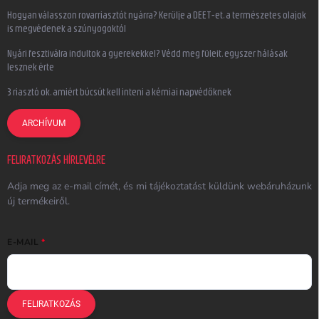
Hogyan válasszon rovarriasztót nyárra? Kerülje a DEET-et, a természetes olajok
is megvédenek a szúnyogoktól
Nyári fesztiválra indultok a gyerekekkel? Védd meg füleit, egyszer hálásak
lesznek érte
3 riasztó ok, amiért búcsút kell inteni a kémiai napvédőknek
ARCHÍVUM
FELIRATKOZÁS HÍRLEVÉLRE
Adja meg az e-mail címét, és mi tájékoztatást küldünk webáruházunk
új termékeiről.
E-MAIL
FELIRATKOZÁS