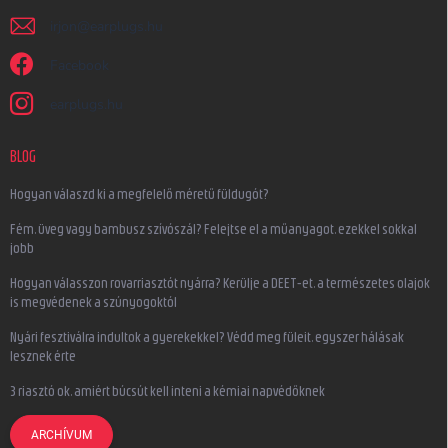
irjon
@
earplugs.hu
Facebook
earplugs.hu
BLOG
Hogyan válaszd ki a megfelelő méretű füldugót?
Fém, üveg vagy bambusz szívószál? Felejtse el a műanyagot, ezekkel sokkal
jobb
Hogyan válasszon rovarriasztót nyárra? Kerülje a DEET-et, a természetes olajok
is megvédenek a szúnyogoktól
Nyári fesztiválra indultok a gyerekekkel? Védd meg füleit, egyszer hálásak
lesznek érte
3 riasztó ok, amiért búcsút kell inteni a kémiai napvédőknek
ARCHÍVUM