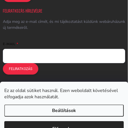
FELIRATKOZÁS HÍRLEVÉLRE
Adja meg az e-mail címét, és mi tájékoztatást küldünk webáruházunk
új termékeiről.
E-MAIL
FELIRATKOZÁS
Ez az oldal sütiket használ. Ezen weboldalt követésével
Earplugs.cz
Earplugs.sk
Earplugs.hu
Earmazing.de
elfogadja azok használatát.
Earplugs.at
Earplugs.ro
Lunesto.cz
Beállítások
Copyright 2026
Earplugs.hu
. Minden jog fenntartva.