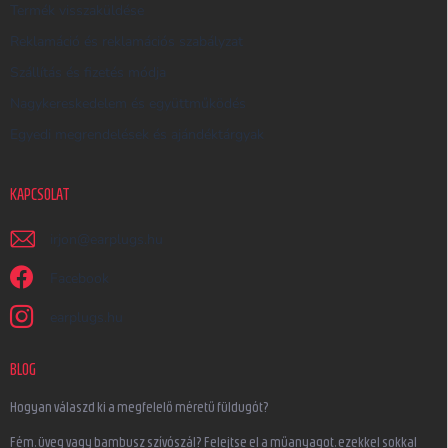
Termék visszaküldése
Reklamáció és reklamációs szabályzat
Szállítás és fizetés módja
Nagykereskedelem és együttműködés
Egyedi megrendelések és ajándéktárgyak
KAPCSOLAT
irjon
@
earplugs.hu
Facebook
earplugs.hu
BLOG
Hogyan válaszd ki a megfelelő méretű füldugót?
Fém, üveg vagy bambusz szívószál? Felejtse el a műanyagot, ezekkel sokkal