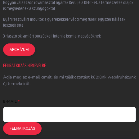
Hogyan válasszon rovarriasztót nyárra? Kerülje a DEET-et, a természetes olajok
is megvédenek a szúnyogoktól
Nyári fesztiválra indultok a gyerekekkel? Védd meg füleit, egyszer hálásak
lesznek érte
3 riasztó ok, amiért búcsút kell inteni a kémiai napvédőknek
ARCHÍVUM
FELIRATKOZÁS HÍRLEVÉLRE
Adja meg az e-mail címét, és mi tájékoztatást küldünk webáruházunk
új termékeiről.
E-MAIL
FELIRATKOZÁS