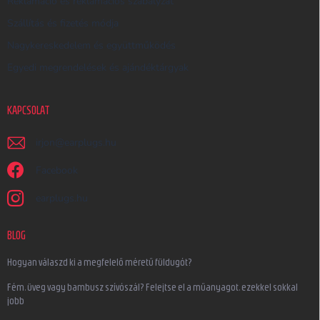
Reklamáció és reklamációs szabályzat
Szállítás és fizetés módja
Nagykereskedelem és együttműködés
Egyedi megrendelések és ajándéktárgyak
KAPCSOLAT
irjon
@
earplugs.hu
Facebook
earplugs.hu
BLOG
Hogyan válaszd ki a megfelelő méretű füldugót?
Fém, üveg vagy bambusz szívószál? Felejtse el a műanyagot, ezekkel sokkal
jobb