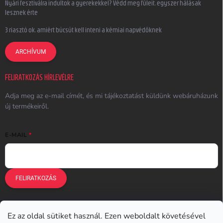
Nyári fesztiválra indultok a gyerekekkel? Védd meg füleit, egyszer hálásak
lesznek érte
3 riasztó ok, amiért búcsút kell inteni a kémiai napvédőknek
ARCHÍVUM
FELIRATKOZÁS HÍRLEVÉLRE
Adja meg az e-mail címét, és mi tájékoztatást küldünk webáruházunk
új termékeiről.
E-MAIL
FELIRATKOZÁS
Ez az oldal sütiket használ. Ezen weboldalt követésével