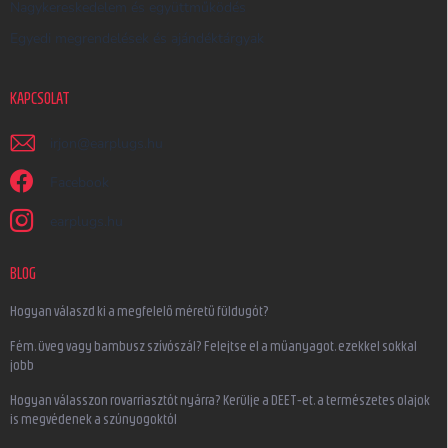
Nagykereskedelem és együttműködés
Egyedi megrendelések és ajándéktárgyak
KAPCSOLAT
irjon
@
earplugs.hu
Facebook
earplugs.hu
BLOG
Hogyan válaszd ki a megfelelő méretű füldugót?
Fém, üveg vagy bambusz szívószál? Felejtse el a műanyagot, ezekkel sokkal
jobb
Hogyan válasszon rovarriasztót nyárra? Kerülje a DEET-et, a természetes olajok
is megvédenek a szúnyogoktól