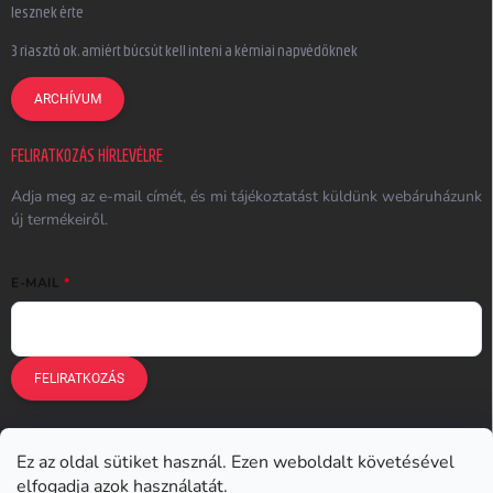
lesznek érte
3 riasztó ok, amiért búcsút kell inteni a kémiai napvédőknek
ARCHÍVUM
FELIRATKOZÁS HÍRLEVÉLRE
Adja meg az e-mail címét, és mi tájékoztatást küldünk webáruházunk
új termékeiről.
E-MAIL
FELIRATKOZÁS
Ez az oldal sütiket használ. Ezen weboldalt követésével
Earplugs.cz
Earplugs.sk
Earplugs.hu
Earmazing.de
elfogadja azok használatát.