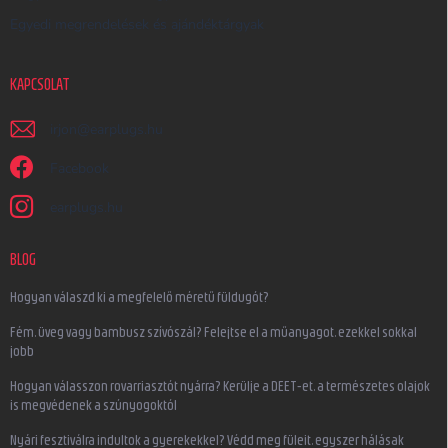
Egyedi megrendelések és ajándéktárgyak
KAPCSOLAT
irjon
@
earplugs.hu
Facebook
earplugs.hu
BLOG
Hogyan válaszd ki a megfelelő méretű füldugót?
Fém, üveg vagy bambusz szívószál? Felejtse el a műanyagot, ezekkel sokkal
jobb
Hogyan válasszon rovarriasztót nyárra? Kerülje a DEET-et, a természetes olajok
is megvédenek a szúnyogoktól
Nyári fesztiválra indultok a gyerekekkel? Védd meg füleit, egyszer hálásak