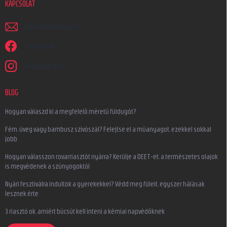
KAPCSOLAT
irjon
@
earplugs.hu
Facebook
earplugs.hu
BLOG
Hogyan válaszd ki a megfelelő méretű füldugót?
Fém, üveg vagy bambusz szívószál? Felejtse el a műanyagot, ezekkel sokkal
jobb
Hogyan válasszon rovarriasztót nyárra? Kerülje a DEET-et, a természetes olajok
is megvédenek a szúnyogoktól
Nyári fesztiválra indultok a gyerekekkel? Védd meg füleit, egyszer hálásak
lesznek érte
3 riasztó ok, amiért búcsút kell inteni a kémiai napvédőknek