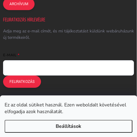
ARCHÍVUM
FELIRATKOZÁS HÍRLEVÉLRE
Adja meg az e-mail címét, és mi tájékoztatást küldünk webáruházunk
új termékeiről.
E-MAIL
FELIRATKOZÁS
Ez az oldal sütiket használ. Ezen weboldalt követésével
Earplugs.cz
Earplugs.sk
Earplugs.hu
Earmazing.de
elfogadja azok használatát.
Earplugs.at
Earplugs.ro
Lunesto.cz
Beállítások