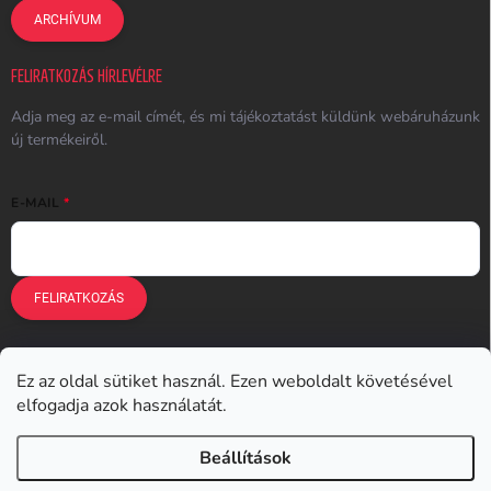
ARCHÍVUM
FELIRATKOZÁS HÍRLEVÉLRE
Adja meg az e-mail címét, és mi tájékoztatást küldünk webáruházunk
új termékeiről.
E-MAIL
FELIRATKOZÁS
Ez az oldal sütiket használ. Ezen weboldalt követésével
Earplugs.cz
Earplugs.sk
Earplugs.hu
Earmazing.de
elfogadja azok használatát.
Earplugs.at
Earplugs.ro
Lunesto.cz
Beállítások