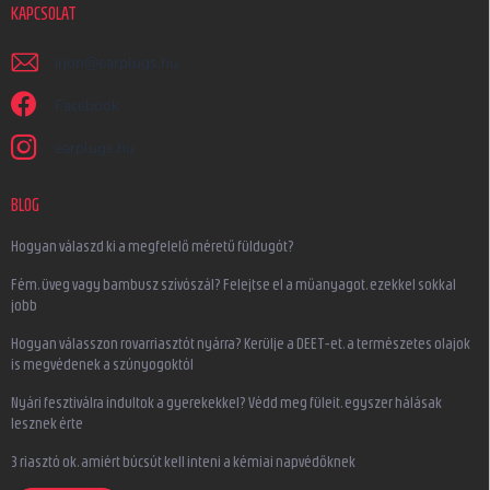
KAPCSOLAT
irjon
@
earplugs.hu
Facebook
earplugs.hu
BLOG
Hogyan válaszd ki a megfelelő méretű füldugót?
Fém, üveg vagy bambusz szívószál? Felejtse el a műanyagot, ezekkel sokkal
jobb
Hogyan válasszon rovarriasztót nyárra? Kerülje a DEET-et, a természetes olajok
is megvédenek a szúnyogoktól
Nyári fesztiválra indultok a gyerekekkel? Védd meg füleit, egyszer hálásak
lesznek érte
3 riasztó ok, amiért búcsút kell inteni a kémiai napvédőknek