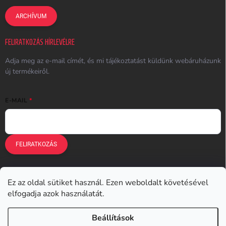
ARCHÍVUM
FELIRATKOZÁS HÍRLEVÉLRE
Adja meg az e-mail címét, és mi tájékoztatást küldünk webáruházunk
új termékeiről.
E-MAIL
FELIRATKOZÁS
Ez az oldal sütiket használ. Ezen weboldalt követésével
Earplugs.cz
Earplugs.sk
Earplugs.hu
Earmazing.de
elfogadja azok használatát.
Earplugs.at
Earplugs.ro
Lunesto.cz
Beállítások