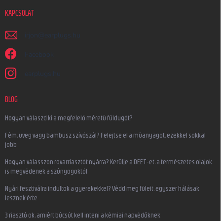
KAPCSOLAT
irjon
@
earplugs.hu
Facebook
earplugs.hu
BLOG
Hogyan válaszd ki a megfelelő méretű füldugót?
Fém, üveg vagy bambusz szívószál? Felejtse el a műanyagot, ezekkel sokkal
jobb
Hogyan válasszon rovarriasztót nyárra? Kerülje a DEET-et, a természetes olajok
is megvédenek a szúnyogoktól
Nyári fesztiválra indultok a gyerekekkel? Védd meg füleit, egyszer hálásak
lesznek érte
3 riasztó ok, amiért búcsút kell inteni a kémiai napvédőknek