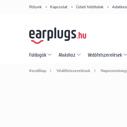
Ugrás
Rólunk
Kapcsolat
Üzleti feltételek
Adatkeze
a
fő
tartalomhoz
Füldugók
Alváshoz
Védőfelszerelések
Kezdőlap
Védőfelszerelések
Napszemüveg