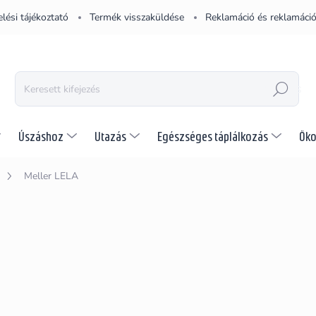
lési tájékoztató
Termék visszaküldése
Reklamáció és reklamáció
KERESÉS
Úszáshoz
Utazás
Egészséges táplálkozás
Öko
Meller LELA