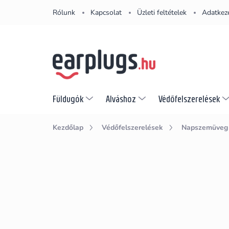
Ugrás
Rólunk
Kapcsolat
Üzleti feltételek
Adatkeze
a
fő
tartalomhoz
Füldugók
Alváshoz
Védőfelszerelések
Kezdőlap
Védőfelszerelések
Napszemüveg