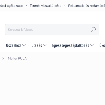
lési tájékoztató
Termék visszaküldése
Reklamáció és reklamáció
KERESÉS
Úszáshoz
Utazás
Egészséges táplálkozás
Öko
Meller PULA