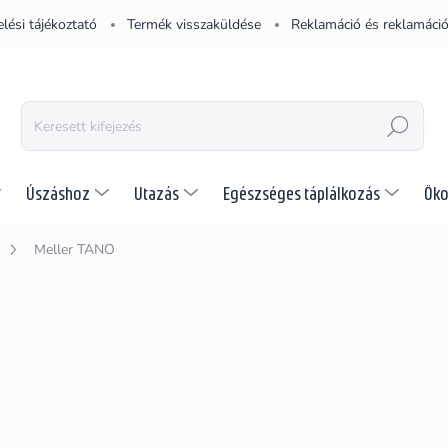
lési tájékoztató
Termék visszaküldése
Reklamáció és reklamáció
KERESÉS
Úszáshoz
Utazás
Egészséges táplálkozás
Öko
Meller TANO