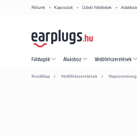
Ugrás
Rólunk
Kapcsolat
Üzleti feltételek
Adatkeze
a
fő
tartalomhoz
Füldugók
Alváshoz
Védőfelszerelések
Kezdőlap
Védőfelszerelések
Napszemüveg