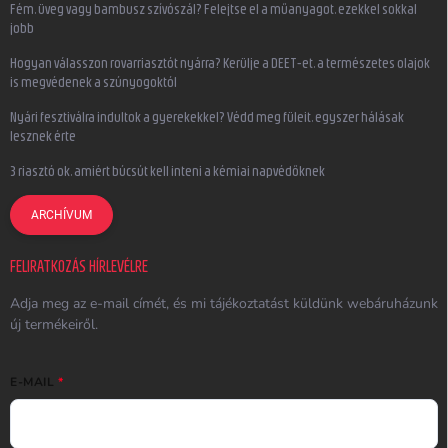
Fém, üveg vagy bambusz szívószál? Felejtse el a műanyagot, ezekkel sokkal
jobb
Hogyan válasszon rovarriasztót nyárra? Kerülje a DEET-et, a természetes olajok
is megvédenek a szúnyogoktól
Nyári fesztiválra indultok a gyerekekkel? Védd meg füleit, egyszer hálásak
lesznek érte
3 riasztó ok, amiért búcsút kell inteni a kémiai napvédőknek
ARCHÍVUM
FELIRATKOZÁS HÍRLEVÉLRE
Adja meg az e-mail címét, és mi tájékoztatást küldünk webáruházunk
új termékeiről.
E-MAIL