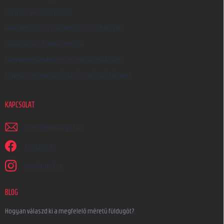
Termék visszaküldése
Reklamáció és reklamációs szabályzat
Szállítás és fizetés módja
Nagykereskedelem és együttműködés
Egyedi megrendelések és ajándéktárgyak
KAPCSOLAT
irjon
@
earplugs.hu
Facebook
earplugs.hu
BLOG
Hogyan válaszd ki a megfelelő méretű füldugót?